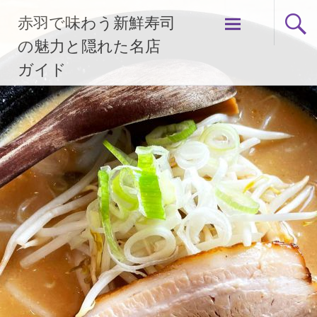
コ
赤羽で味わう新鮮寿司
ン
テ
の魅力と隠れた名店
ン
ガイド
ツ
へ
ス
キ
ッ
プ