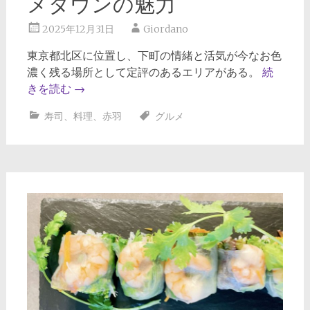
メタウンの魅力
2025年12月31日
Giordano
東京都北区に位置し、下町の情緒と活気が今なお色
濃く残る場所として定評のあるエリアがある。
続
きを読む
→
寿司
、
料理
、
赤羽
グルメ