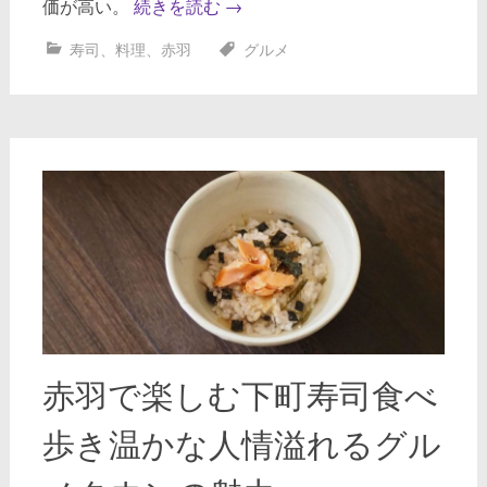
価が高い。
続きを読む
→
寿司
、
料理
、
赤羽
グルメ
赤羽で楽しむ下町寿司食べ
歩き温かな人情溢れるグル